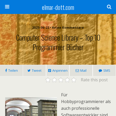
elmar-dott.com
2025-06-23 • Keine Kommentare
Computer Science Library – Top 10
Programmier Bücher
Teilen
Tweet
Anpinnen
Mail
SMS
Rate this post
Für
Hobbyprogrammierer als
auch professionelle
Softwareentwickler sind