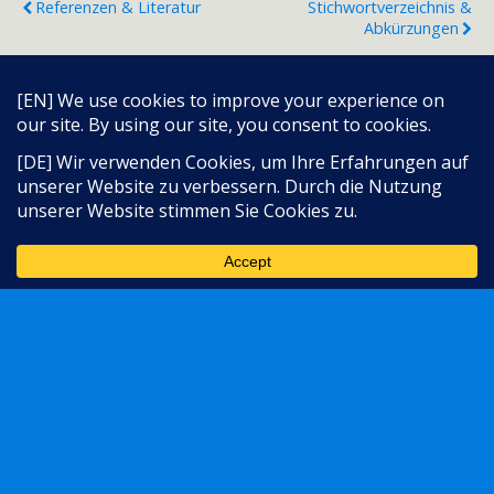
Referenzen & Literatur
Stichwortverzeichnis &
Abkürzungen
Zum Seitenanfang
Sprache:
Mobil
Desktop