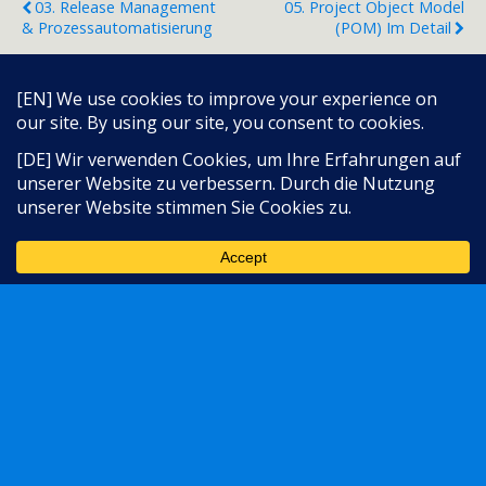
03. Release Management
05. Project Object Model
& Prozessautomatisierung
(POM) Im Detail
Zum Seitenanfang
Sprache:
Mobil
Desktop